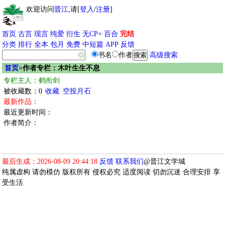
欢迎访问
晋江
,请[
登入
/
注册
]
首页
古言
现言
纯爱
衍生
无CP+
百合
完结
分类
排行
全本
包月
免费
中短篇
APP
反馈
书名
作者
高级搜索
首页
>作者专栏：木叶生生不息
专栏主人：鹤衔剑
被收藏数：0
收藏
空投月石
最新作品：
最近更新时间：
作者简介：
最后生成：2026-08-09 20:44:18
反馈
联系我们
@晋江文学城
纯属虚构 请勿模仿 版权所有 侵权必究 适度阅读 切勿沉迷 合理安排 享
受生活