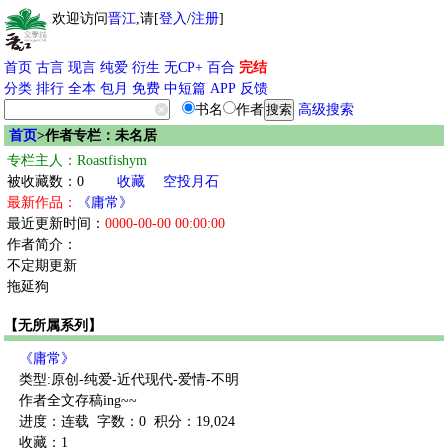
欢迎访问
晋江
,请[
登入
/
注册
]
首页
古言
现言
纯爱
衍生
无CP+
百合
完结
分类
排行
全本
包月
免费
中短篇
APP
反馈
书名
作者
高级搜索
首页
>作者专栏：未名居
专栏主人：Roastfishym
被收藏数：0
收藏
空投月石
最新作品：
《庸常》
最近更新时间：
0000-00-00 00:00:00
作者简介：
不定期更新
拖延狗
【无所属系列】
《庸常》
类型:原创-纯爱-近代现代-爱情-不明
作者全文存稿ing~~
进度：连载
字数：0
积分：19,024
收藏：1