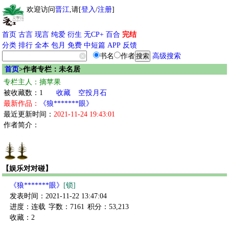
欢迎访问
晋江
,请[
登入
/
注册
]
首页
古言
现言
纯爱
衍生
无CP+
百合
完结
分类
排行
全本
包月
免费
中短篇
APP
反馈
书名
作者
高级搜索
首页
>作者专栏：未名居
专栏主人：摘苹果
被收藏数：1
收藏
空投月石
最新作品：
《狼*******眼》
最近更新时间：
2021-11-24 19:43:01
作者简介：
【娱乐对对碰】
《狼*******眼》
[锁]
发表时间：2021-11-22 13:47:04
进度：连载
字数：7161
积分：53,213
收藏：2