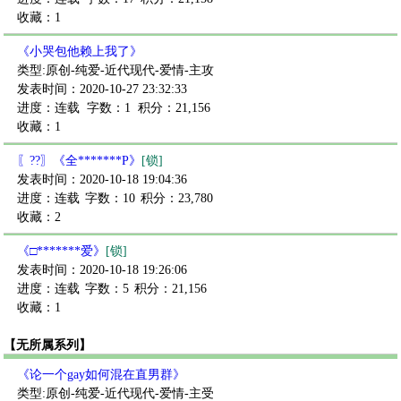
收藏：1
《小哭包他赖上我了》
类型:原创-纯爱-近代现代-爱情-主攻
发表时间：2020-10-27 23:32:33
进度：连载
字数：1
积分：21,156
收藏：1
〖??〗《全*******P》
[锁]
发表时间：2020-10-18 19:04:36
进度：连载
字数：10
积分：23,780
收藏：2
《□*******爱》
[锁]
发表时间：2020-10-18 19:26:06
进度：连载
字数：5
积分：21,156
收藏：1
【无所属系列】
《论一个gay如何混在直男群》
类型:原创-纯爱-近代现代-爱情-主受