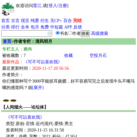
欢迎访问
晋江
,请[
登入
/
注册
]
首页
古言
现言
纯爱
衍生
无CP+
百合
完结
分类
排行
全本
包月
免费
中短篇
APP
反馈
书名
作者
高级搜索
首页
>作者专栏：清风明月
专栏主人：糖冉
被收藏数：7
收藏
空投月石
最新作品：
《可不可以喜欢我》
最近更新时间：
2020-11-17 20:56:56
作者简介：
你们懂那种写个3000字能抓耳挠腮，好不容易写完之后发现牛头不嘴马
嘴的感觉吗？崩
[展开]
【人间烟火——论坛体】
《可不可以喜欢我》
类型:原创-言情-近代现代-爱情-男主
发表时间：2020-11-15 16:31:58
进度：连载
字数：2022
积分：47,954