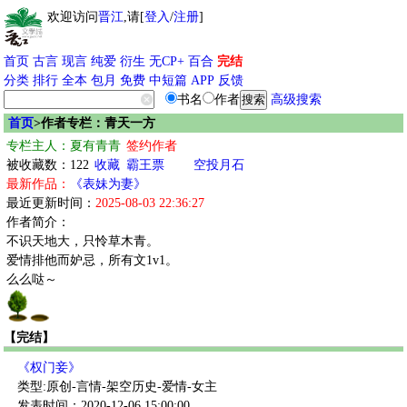
欢迎访问
晋江
,请[
登入
/
注册
]
首页
古言
现言
纯爱
衍生
无CP+
百合
完结
分类
排行
全本
包月
免费
中短篇
APP
反馈
书名
作者
高级搜索
首页
>作者专栏：青天一方
专栏主人：夏有青青
签约作者
被收藏数：122
收藏
霸王票
空投月石
最新作品：
《表妹为妻》
最近更新时间：
2025-08-03 22:36:27
作者简介：
不识天地大，只怜草木青。
爱情排他而妒忌，所有文1v1。
么么哒～
【完结】
《权门妾》
类型:原创-言情-架空历史-爱情-女主
发表时间：2020-12-06 15:00:00