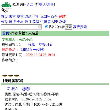
欢迎访问
晋江
,请[
登入
/
注册
]
首页
古言
现言
纯爱
衍生
无CP+
百合
完结
分类
排行
全本
包月
免费
中短篇
APP
反馈
书名
作者
高级搜索
首页
>作者专栏：未名居
专栏主人：怂怂不怂
被收藏数：1
收藏
空投月石
最新作品：
《和我在一起吧》
最近更新时间：
2020-12-04 23:19:01
作者简介：
【无所属系列】
《和我在一起吧》
类型:原创-纯爱-近代现代-惊悚-不明
发表时间：2020-12-03 22:51:02
进度：连载
字数：1036
积分：21,030
收藏：0