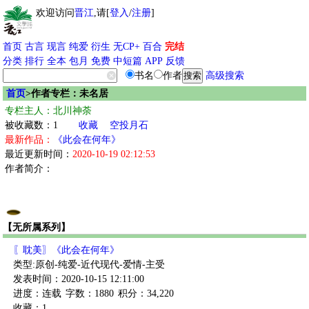
欢迎访问
晋江
,请[
登入
/
注册
]
首页
古言
现言
纯爱
衍生
无CP+
百合
完结
分类
排行
全本
包月
免费
中短篇
APP
反馈
书名
作者
高级搜索
首页
>作者专栏：未名居
专栏主人：北川神荼
被收藏数：1
收藏
空投月石
最新作品：
《此会在何年》
最近更新时间：
2020-10-19 02:12:53
作者简介：
【无所属系列】
〖耽美〗《此会在何年》
类型:原创-纯爱-近代现代-爱情-主受
发表时间：2020-10-15 12:11:00
进度：连载
字数：1880
积分：34,220
收藏：1