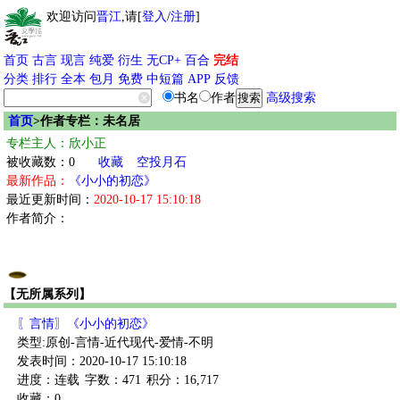
欢迎访问
晋江
,请[
登入
/
注册
]
首页
古言
现言
纯爱
衍生
无CP+
百合
完结
分类
排行
全本
包月
免费
中短篇
APP
反馈
书名
作者
高级搜索
首页
>作者专栏：未名居
专栏主人：欣小正
被收藏数：0
收藏
空投月石
最新作品：
《小小的初恋》
最近更新时间：
2020-10-17 15:10:18
作者简介：
【无所属系列】
〖言情〗《小小的初恋》
类型:原创-言情-近代现代-爱情-不明
发表时间：2020-10-17 15:10:18
进度：连载
字数：471
积分：16,717
收藏：0