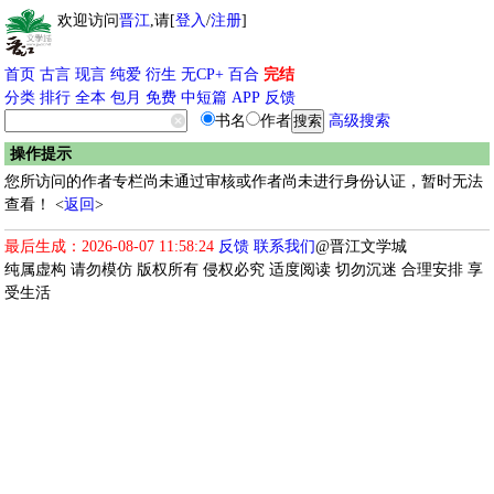
欢迎访问
晋江
,请[
登入
/
注册
]
首页
古言
现言
纯爱
衍生
无CP+
百合
完结
分类
排行
全本
包月
免费
中短篇
APP
反馈
书名
作者
高级搜索
操作提示
您所访问的作者专栏尚未通过审核或作者尚未进行身份认证，暂时无法
查看！ <
返回
>
最后生成：2026-08-07 11:58:24
反馈
联系我们
@晋江文学城
纯属虚构 请勿模仿 版权所有 侵权必究 适度阅读 切勿沉迷 合理安排 享
受生活