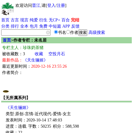
欢迎访问
晋江
,请[
登入
/
注册
]
首页
古言
现言
纯爱
衍生
无CP+
百合
完结
分类
排行
全本
包月
免费
中短篇
APP
反馈
书名
作者
高级搜索
首页
>作者专栏：未名居
专栏主人：珍珠奶茶猪
被收藏数：3
收藏
空投月石
最新作品：
《天生骊姬》
最近更新时间：
2020-12-16 23:55:26
作者简介：
【无所属系列】
《天生骊姬》
类型:原创-言情-近代现代-爱情-女主
发表时间：2020-10-14 17:48:03
进度：连载
字数：50235
积分：588,598
收藏：22