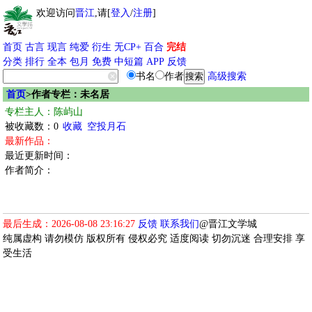
欢迎访问
晋江
,请[
登入
/
注册
]
首页
古言
现言
纯爱
衍生
无CP+
百合
完结
分类
排行
全本
包月
免费
中短篇
APP
反馈
书名
作者
高级搜索
首页
>作者专栏：未名居
专栏主人：陈屿山
被收藏数：0
收藏
空投月石
最新作品：
最近更新时间：
作者简介：
最后生成：2026-08-08 23:16:27
反馈
联系我们
@晋江文学城
纯属虚构 请勿模仿 版权所有 侵权必究 适度阅读 切勿沉迷 合理安排 享
受生活