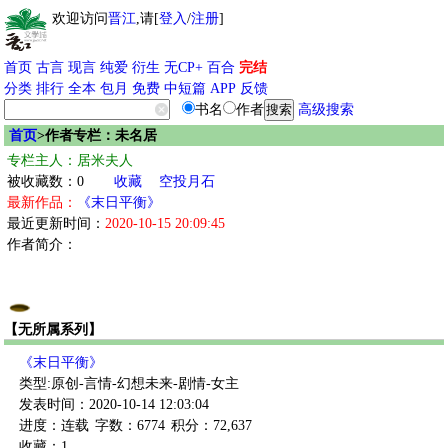
欢迎访问
晋江
,请[
登入
/
注册
]
首页
古言
现言
纯爱
衍生
无CP+
百合
完结
分类
排行
全本
包月
免费
中短篇
APP
反馈
书名
作者
高级搜索
首页
>作者专栏：未名居
专栏主人：居米夫人
被收藏数：0
收藏
空投月石
最新作品：
《末日平衡》
最近更新时间：
2020-10-15 20:09:45
作者简介：
【无所属系列】
《末日平衡》
类型:原创-言情-幻想未来-剧情-女主
发表时间：2020-10-14 12:03:04
进度：连载
字数：6774
积分：72,637
收藏：1