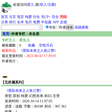
欢迎访问
晋江
,请[
登入
/
注册
]
首页
古言
现言
纯爱
衍生
无CP+
百合
完结
分类
排行
全本
包月
免费
中短篇
APP
反馈
书名
作者
高级搜索
首页
>作者专栏：未名居
专栏主人：君先儿
被收藏数：0
收藏
空投月石
最新作品：
《星际未来之人鱼江赞》
最近更新时间：
2021-06-02 17:39:05
作者简介：
【无所属系列】
《星际未来之人鱼江赞》
类型:原创-纯爱-幻想未来-科幻-主受
发表时间：2020-10-14 11:07:05
进度：连载
字数：80198
积分：907,361
收藏：2