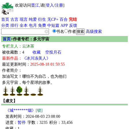
欢迎访问
晋江
,请[
登入
/
注册
]
首页
古言
现言
纯爱
衍生
无CP+
百合
完结
分类
排行
全本
包月
免费
中短篇
APP
反馈
书名
作者
高级搜索
首页
>作者专栏：多元宇宙
专栏主人：云沐茶
被收藏数：4
收藏
空投月石
最新作品：
《冰川冻美人》
最近更新时间：
2025-08-18 01:59:55
作者简介：
加油写文！哪怕不为自己，也为他们
多元宇宙，每个星球的故事。
【虐文】
《城*******烟》
[锁]
发表时间：2024-08-03 23:08:00
进度：
暂停
字数：3235
积分：33,456
收藏：1