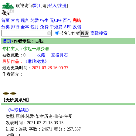
欢迎访问
晋江
,请[
登入
/
注册
]
首页
古言
现言
纯爱
衍生
无CP+
百合
完结
分类
排行
全本
包月
免费
中短篇
APP
反馈
书名
作者
高级搜索
首页
>作者专栏：古耽
专栏主人：惊起一滩沙雕
被收藏数：0
收藏
空投月石
最新作品：
《琳琅秘境》
最近更新时间：
2021-03-28 16:00:37
作者简介：
【无所属系列】
《琳琅秘境》
类型:原创-纯爱-架空历史-仙侠-主受
发表时间：2021-03-21 13:03:15
进度：连载
字数：24671
积分：257,537
收藏：1