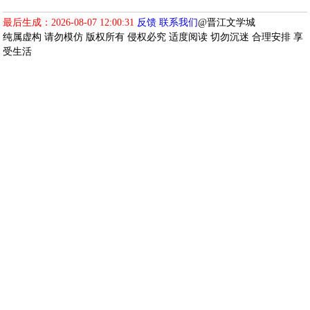
最后生成：2026-08-07 12:00:31
反馈
联系我们
@晋江文学城
纯属虚构 请勿模仿 版权所有 侵权必究 适度阅读 切勿沉迷 合理安排 享
受生活