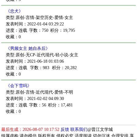
《忠犬》
类型:原创-言情-架空历史-爱情-女主
发表时间：2022-01-04 03:29:22
进度：连载
字数：750
积分：19,795
收藏：0
《男频女主 她自杀后》
类型:原创-无CP-近代现代-轻小说-女主
发表时间：2021-06-18 01:03:06
进度：连载
字数：983
积分：20,282
收藏：0
《会下雪吗》
类型:原创-言情-近代现代-爱情-不明
发表时间：2021-02-02 04:09:30
进度：连载
字数：56
积分：17,481
收藏：0
最后生成：2026-08-07 10:17:52
反馈
联系我们
@晋江文学城
纯属虚构 请勿模仿 版权所有 侵权必究 适度阅读 切勿沉迷 合理安排 享