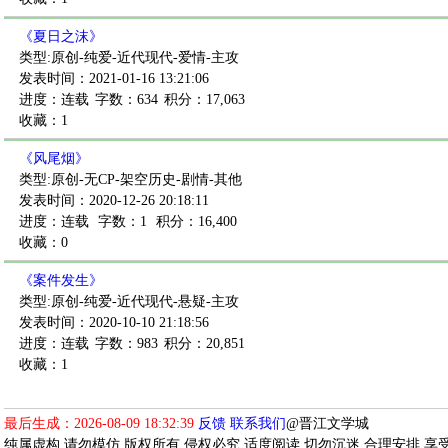
《夏日之沫》
类型:原创-纯爱-近代现代-爱情-主攻
发表时间：2021-01-16 13:21:06
进度：连载
字数：634
积分：17,063
收藏：1
《风尾烟》
类型:原创-无CP-架空历史-剧情-其他
发表时间：2020-12-26 20:18:11
进度：连载
字数：1
积分：16,400
收藏：0
《案件发生》
类型:原创-纯爱-近代现代-悬疑-主攻
发表时间：2020-10-10 21:18:56
进度：连载
字数：983
积分：20,851
收藏：1
最后生成：2026-08-09 18:32:39
反馈
联系我们
@晋江文学城
纯属虚构 请勿模仿 版权所有 侵权必究 适度阅读 切勿沉迷 合理安排 享