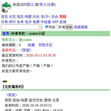
欢迎访问
晋江
,请[
登入
/
注册
]
首页
古言
现言
纯爱
衍生
无CP+
百合
完结
分类
排行
全本
包月
免费
中短篇
APP
反馈
书名
作者
高级搜索
首页
>作者专栏：cookie小店
专栏主人：是cookie
被收藏数：0
收藏
空投月石
最新作品：
《荣宠》
最近更新时间：
2020-10-11 03:39:30
作者简介：
我们的口号是产粮！产粮！产粮！
欢迎大家常来坐坐~
【无所属系列】
《荣宠》
类型:原创-纯爱-架空历史-爱情-主受
发表时间：2020-10-10 19:03:52
进度：连载
字数：1092
积分：18,929