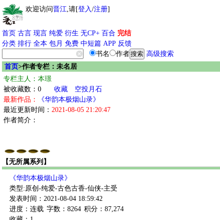
欢迎访问
晋江
,请[
登入
/
注册
]
首页
古言
现言
纯爱
衍生
无CP+
百合
完结
分类
排行
全本
包月
免费
中短篇
APP
反馈
书名
作者
高级搜索
首页
>作者专栏：未名居
专栏主人：本璟
被收藏数：0
收藏
空投月石
最新作品：
《华韵本极烟山录》
最近更新时间：
2021-08-05 21:20:47
作者简介：
【无所属系列】
《华韵本极烟山录》
类型:原创-纯爱-古色古香-仙侠-主受
发表时间：2021-08-04 18:59:42
进度：连载
字数：8264
积分：87,274
收藏：1