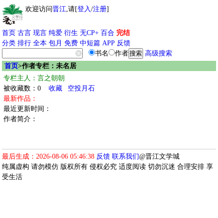
欢迎访问
晋江
,请[
登入
/
注册
]
首页
古言
现言
纯爱
衍生
无CP+
百合
完结
分类
排行
全本
包月
免费
中短篇
APP
反馈
书名
作者
高级搜索
首页
>作者专栏：未名居
专栏主人：言之朝朝
被收藏数：0
收藏
空投月石
最新作品：
最近更新时间：
作者简介：
最后生成：2026-08-06 05:46:38
反馈
联系我们
@晋江文学城
纯属虚构 请勿模仿 版权所有 侵权必究 适度阅读 切勿沉迷 合理安排 享
受生活