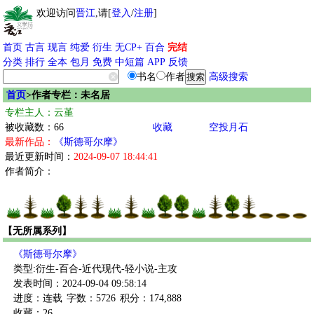
欢迎访问
晋江
,请[
登入
/
注册
]
首页
古言
现言
纯爱
衍生
无CP+
百合
完结
分类
排行
全本
包月
免费
中短篇
APP
反馈
书名
作者
高级搜索
首页
>作者专栏：未名居
专栏主人：云堇
被收藏数：66
收藏
空投月石
最新作品：
《斯德哥尔摩》
最近更新时间：
2024-09-07 18:44:41
作者简介：
【无所属系列】
《斯德哥尔摩》
类型:衍生-百合-近代现代-轻小说-主攻
发表时间：2024-09-04 09:58:14
进度：连载
字数：5726
积分：174,888
收藏：26