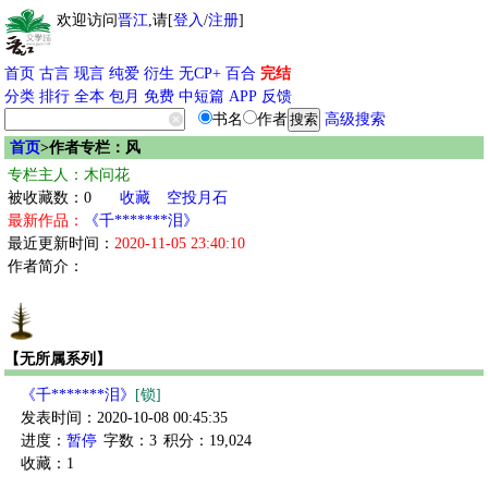
欢迎访问
晋江
,请[
登入
/
注册
]
首页
古言
现言
纯爱
衍生
无CP+
百合
完结
分类
排行
全本
包月
免费
中短篇
APP
反馈
书名
作者
高级搜索
首页
>作者专栏：风
专栏主人：木问花
被收藏数：0
收藏
空投月石
最新作品：
《千*******泪》
最近更新时间：
2020-11-05 23:40:10
作者简介：
【无所属系列】
《千*******泪》
[锁]
发表时间：2020-10-08 00:45:35
进度：
暂停
字数：3
积分：19,024
收藏：1