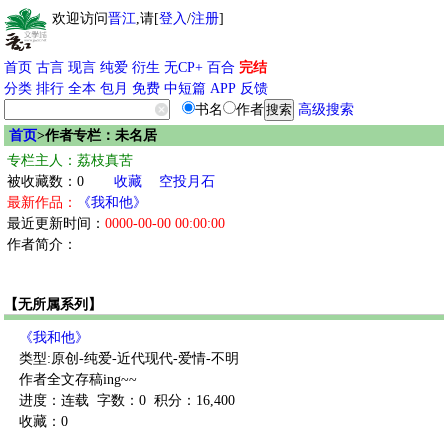
欢迎访问
晋江
,请[
登入
/
注册
]
首页
古言
现言
纯爱
衍生
无CP+
百合
完结
分类
排行
全本
包月
免费
中短篇
APP
反馈
书名
作者
高级搜索
首页
>作者专栏：未名居
专栏主人：荔枝真苦
被收藏数：0
收藏
空投月石
最新作品：
《我和他》
最近更新时间：
0000-00-00 00:00:00
作者简介：
【无所属系列】
《我和他》
类型:原创-纯爱-近代现代-爱情-不明
作者全文存稿ing~~
进度：连载
字数：0
积分：16,400
收藏：0