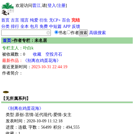
欢迎访问
晋江
,请[
登入
/
注册
]
首页
古言
现言
纯爱
衍生
无CP+
百合
完结
分类
排行
全本
包月
免费
中短篇
APP
反馈
书名
作者
高级搜索
首页
>作者专栏：未名居
专栏主人：卟白k
被收藏数：0
收藏
空投月石
最新作品：
《别离在鸡蛋花海》
最近更新时间：
2023-10-31 22:44:19
作者简介：
【无所属系列】
《别离在鸡蛋花海》
类型:原创-言情-近代现代-爱情-女主
发表时间：2020-10-09 11:12:18
进度：连载
字数：56499
积分：494,555
收藏：1