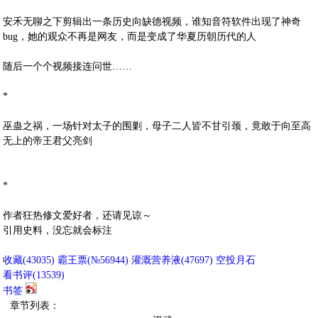
安禾无聊之下剪辑出一条历史向缺德视频，谁知音符软件出现了神奇
bug，她的观众不再是网友，而是变成了华夏历朝历代的人
随后一个个视频接连问世……
*
巫蛊之祸，一场针对太子的围剿，母子二人皆不甘引颈，竟敢于向至高
无上的帝王君父亮剑
*
作者狂热修文爱好者，还请见谅～
引用史料，没忘就会标注
收藏
(
43035
)
霸王票(№56944)
灌溉营养液(
47697
)
空投月石
看书评(
13539
)
书签
章节列表：