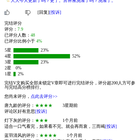
大大今天更新了吗？更了。营养液浇灌了吗？浇灌了。
[回复]
[投诉]
完结评分
评分：
7.9
已评分人数：
48
已评分比例小于
4%
5星
23%
4星
52%
3星
23%
2星
0%
1星
2%
完结V文购买全部未锁定V章即可进行完结评分，评分超200人方可参
与完结高分榜排行。
您尚未评分，
点此去评分>>
唐九龄的评分：
★★★★
3星期前
评论区好有意思
[投诉]
灯下灰的评分：
★★★
1个月前
适合一口气看完，如果看不完。就会再而衰，三而竭
[投诉]
蓝羽清风的评分：
★★★★
1个月前