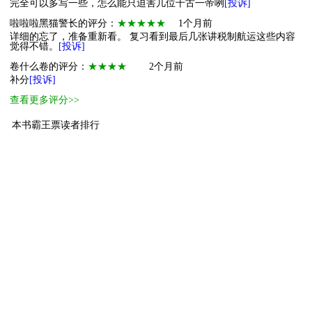
完全可以多写一些，怎么能只迫害几位千古一帝咧
[投诉]
啦啦啦黑猫警长的评分：
★★★★★
1个月前
详细的忘了，准备重新看。 复习看到最后几张讲税制航运这些内容
觉得不错。
[投诉]
卷什么卷的评分：
★★★★
2个月前
补分
[投诉]
查看更多评分>>
本书霸王票读者排行
1
萌物
万事亨通
15
2
萌物
枯叶蝶
11
3
萌物
依依
10
4
萌物
永远的小飞丅
10
5
萌物
人间何处不明难
10
6
萌物
小王子
10
7
萌物
鹤
10
8
小萌物
月风
7
9
小萌物
67842903
5
10
小萌物
飞飞
5