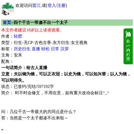
欢迎访问
晋江
,请[
登入
/
注册
]
首页
>四个千古一帝凑不出一个太子
本文作者建议18岁以上读者观看。
作者：
轻肥
类型：衍生-无CP-古色古香-东方衍生-女主视角
标签：
历史衍生
直播
轻松
日常
汉穿
主角：安禾
配角：
一句话简介：给古人直播
立意：夫以铜为镜，可以正衣冠；以史为镜，可以知兴替；以人为镜，
可以明得失。
状态：已签约/完结/597192字
简介： 时不时会修文，不用在意，如有重大改动会标注^_^
问：几位千古一帝最大的共同点是什么？
答：当然是一个太子都凑不出来啦～
*