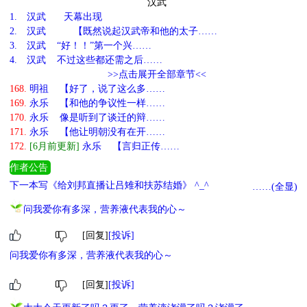
汉武
1.
汉武 天幕出现
2.
汉武 【既然说起汉武帝和他的太子……
3.
汉武 “好！！”第一个兴……
4.
汉武 不过这些都还需之后……
>>点击展开全部章节<<
168.
明祖 【好了，说了这么多……
169.
永乐 【和他的争议性一样……
170.
永乐 像是听到了谈迁的辩……
171.
永乐 【他让明朝没有在开……
172.
[6月前更新]
永乐 【言归正传……
作者公告
下一本写《给刘邦直播让吕雉和扶苏结婚》 ^_^
……(全显)
问我爱你有多深，营养液代表我的心～
[回复]
[投诉]
问我爱你有多深，营养液代表我的心～
[回复]
[投诉]