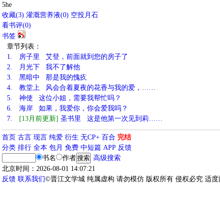
5he
收藏
(
3
)
灌溉营养液(
0
)
空投月石
看书评(
0
)
书签
章节列表：
1.
房子里 艾登，前面就到您的房子了
2.
月光下 我不了解他
3.
黑暗中 那是我的愧疚
4.
教堂上 风会合着夏夜的花香与我的爱，……
5.
神使 这位小姐，需要我帮忙吗？
6.
海岸 如果，我爱你，你会爱我吗？
7.
[13月前更新]
圣书里 这是他第一次见到莉……
首页
古言
现言
纯爱
衍生
无CP+
百合
完结
分类
排行
全本
包月
免费
中短篇
APP
反馈
书名
作者
高级搜索
北京时间：2026-08-01 14:07:21
反馈
联系我们
©晋江文学城 纯属虚构 请勿模仿 版权所有 侵权必究 适度