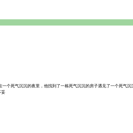
在一个死气沉沉的夜里，他找到了一栋死气沉沉的房子遇见了一个死气沉沉
不妥