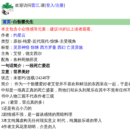
欢迎访问
晋江
,请[
登入
/
注册
]
首页
>白骷髅先生
本文包含小众情感等元素，建议18岁以上读者观看。
作者：
灼星云
类型：原创-纯爱-近代现代-惊悚-主受视角
标签：
灵异神怪
惊悚
西方罗曼
西幻
亡灵异族
主角：艾登，德文西尔
配角：各种死物邪灵
一句话简介：一段死亡爱恋
立意：世界美好
状态：未签约/连载/24248字
简介： 作为一个骷髅爱好者艾登并不喜欢和鲜活的东西呆在一起，于是
中却是一场真正真的死亡盛宴，而他们却从头到尾乐在其中不觉有任何
书中人物三观不代表作者三观
ps:（避雷，雷点真的多）
1还是有点小刀的
2剧情感不强，是一篇谈感情的黑暗料理
3本文纯属虚构无任何现实意义 时代，纯属娱乐请勿带入
4作者文风花里胡哨，介意勿入