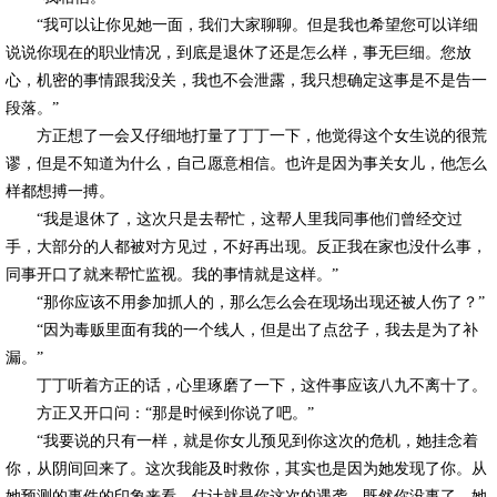
“我可以让你见她一面，我们大家聊聊。但是我也希望您可以详细
说说你现在的职业情况，到底是退休了还是怎么样，事无巨细。您放
心，机密的事情跟我没关，我也不会泄露，我只想确定这事是不是告一
段落。”
方正想了一会又仔细地打量了丁丁一下，他觉得这个女生说的很荒
谬，但是不知道为什么，自己愿意相信。也许是因为事关女儿，他怎么
样都想搏一搏。
“我是退休了，这次只是去帮忙，这帮人里我同事他们曾经交过
手，大部分的人都被对方见过，不好再出现。反正我在家也没什么事，
同事开口了就来帮忙监视。我的事情就是这样。”
“那你应该不用参加抓人的，那么怎么会在现场出现还被人伤了？”
“因为毒贩里面有我的一个线人，但是出了点岔子，我去是为了补
漏。”
丁丁听着方正的话，心里琢磨了一下，这件事应该八九不离十了。
方正又开口问：“那是时候到你说了吧。”
“我要说的只有一样，就是你女儿预见到你这次的危机，她挂念着
你，从阴间回来了。这次我能及时救你，其实也是因为她发现了你。从
她预测的事件的印象来看，估计就是你这次的遇袭。既然你没事了，她