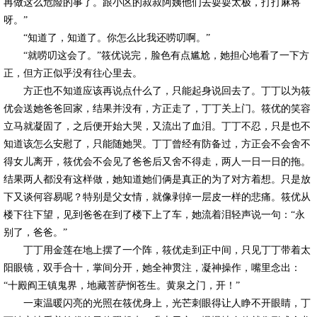
再做这么危险的事了。跟小区的叔叔阿姨他们去耍耍太极，打打麻将
呀。”
“知道了，知道了。你怎么比我还唠叨啊。”
“就唠叨这会了。”筱优说完，脸色有点尴尬，她担心地看了一下方
正，但方正似乎没有往心里去。
方正也不知道应该再说点什么了，只能起身说回去了。丁丁以为筱
优会送她爸爸回家，结果并没有，方正走了，丁丁关上门。筱优的笑容
立马就凝固了，之后便开始大哭，又流出了血泪。丁丁不忍，只是也不
知道该怎么安慰了，只能随她哭。丁丁曾经有防备过，方正会不会舍不
得女儿离开，筱优会不会见了爸爸后又舍不得走，两人一日一日的拖。
结果两人都没有这样做，她知道她们俩是真正的为了对方着想。只是放
下又谈何容易呢？特别是父女情，就像剥掉一层皮一样的悲痛。筱优从
楼下往下望，见到爸爸在到了楼下上了车，她流着泪轻声说一句：“永
别了，爸爸。”
丁丁用金莲在地上摆了一个阵，筱优走到正中间，只见丁丁带着太
阳眼镜，双手合十，掌间分开，她全神贯注，凝神操作，嘴里念出：
“十殿阎王镇鬼界，地藏菩萨悯苍生。黄泉之门，开！”
一束温暖闪亮的光照在筱优身上，光芒刺眼得让人睁不开眼睛，丁