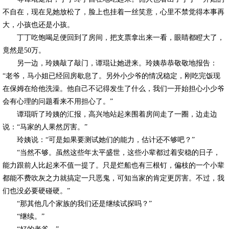
不自在，现在见她放松了，脸上也挂着一丝笑意，心里不禁觉得本事再
大，小孩也还是小孩。
丁丁吃饱喝足便回到了房间，把支票拿出来一看，眼睛都瞪大了，
竟然是50万。
另一边，玲姨敲了敲门，谭琨让她进来。玲姨恭恭敬敬地报告：
“老爷，马小姐已经回房歇息了。另外小少爷的情况稳定，刚吃完饭现
在保姆在给他洗澡。他自己不记得发生了什么，我们一开始担心小少爷
会有心理的问题看来不用担心了。”
谭琨听了玲姨的汇报，高兴地站起来围着房间走了一圈，边走边
说：“马家的人果然厉害。”
玲姨说：“可是如果要测试她们的能力，估计还不够吧？”
“当然不够。虽然这些年太平盛世，这些小辈都过着安稳的日子，
能力跟前人比起来不值一提了。只是烂船也有三根钉，偏枝的一个小辈
都能不费吹灰之力就搞定一只恶鬼，可知当家的肯定更厉害。不过，我
们也没必要硬碰硬。”
“那其他几个家族的我们还是继续试探吗？”
“继续。”