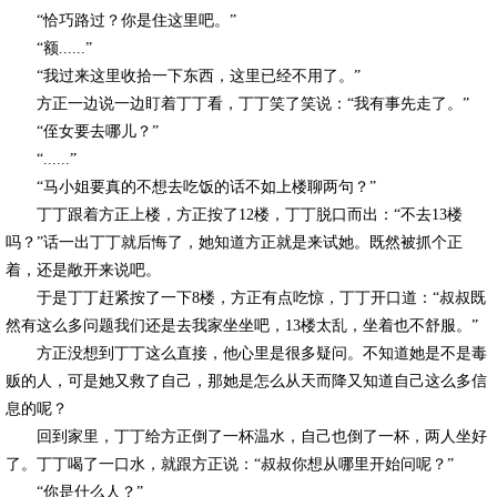
“恰巧路过？你是住这里吧。”
“额......”
“我过来这里收拾一下东西，这里已经不用了。”
方正一边说一边盯着丁丁看，丁丁笑了笑说：“我有事先走了。”
“侄女要去哪儿？”
“......”
“马小姐要真的不想去吃饭的话不如上楼聊两句？”
丁丁跟着方正上楼，方正按了12楼，丁丁脱口而出：“不去13楼
吗？”话一出丁丁就后悔了，她知道方正就是来试她。既然被抓个正
着，还是敞开来说吧。
于是丁丁赶紧按了一下8楼，方正有点吃惊，丁丁开口道：“叔叔既
然有这么多问题我们还是去我家坐坐吧，13楼太乱，坐着也不舒服。”
方正没想到丁丁这么直接，他心里是很多疑问。不知道她是不是毒
贩的人，可是她又救了自己，那她是怎么从天而降又知道自己这么多信
息的呢？
回到家里，丁丁给方正倒了一杯温水，自己也倒了一杯，两人坐好
了。丁丁喝了一口水，就跟方正说：“叔叔你想从哪里开始问呢？”
“你是什么人？”