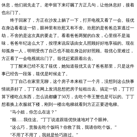
休息，他们就先走了。老申留下来叮嘱了方正几句，让他休息好，接着
也出门了。
终于回家了，方正在沙发上躺了一下，打开电视又看了一会。筱优
在身边看着这一切，眼神里有欣慰又有不舍。欣慰的是爸爸总算逃过一
劫，不舍的是这次真的要走了。看着爸爸两鬓的白发，心里很不是滋
味，爸爸年纪这么大了，按理来说应该由女儿照顾好好地享福的。现在
却孤身一人，明明受伤了自己也不能在身边好好照顾。筱优心里难过，
方正看了一会电视就出门了。筱优赶紧跟着出去。
丁丁醒来已经不见了筱优，她知道筱优又去了爸爸那里，只是这件
事已经告一段落，筱优是时候走了。
丁丁自己在家里无聊，这个房子本来租了一个月，没想到这么快事
情就弄好了，丁丁在网上发消息想把房子短租出去。搞定一切，丁丁打
算下楼吃点东西，怎么说都赚了50万，去吃个帝王蟹也是可以的。丁丁
想着换上衣服就下楼，刚到一楼出电梯就看到方正正要进电梯。
“马小姐，你怎么在这？”
“额......我住这。”丁丁说道跟筱优快速地对了个眼神。
“这么巧，赏脸去吃个饭吗？你救了我，我请你吃个饭。”
“不用了不用了，我就是恰巧路过。”