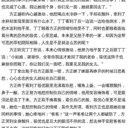
也完成了心愿。我让她现个身，你们见一面，她就要回去了。”
方正越听内心越激动，他想喝点水冷静一下，手却在颤抖，拿到了
水杯却发现里面没有什么水了。丁丁看到了后一边说一边给他倒水，并
把水送到他手里。丁丁顾着方正的情绪怕他受不了，同时也要顾着面临
着分离的悲伤的筱优，心里悲戚。本来是父慈子孝的一家，却因为这帮
可恶的罪犯阴阳相隔，人生是不是就这么苦的呢？
方正听完丁丁所说，本来心情很激动，他努力地平复了之后跟丁丁
说：“小姑娘，谢谢你。全靠你我这才捡回了我的老命，筱优这阵子也
麻烦你照顾了。你让我们见一面吧，我要见见我的女儿。”
丁丁拿出瓶子往方正眼里一喷，方正眯了眯眼再睁开的时候日思夜
想，心心念念的女儿就站在自己眼前。
方正终于看到了筱优眼里充满着欣慰，嘴角上扬。一会嘴唇颤抖，
鼻子一酸。方正努力地想控制住自己的情绪，他用笑容掩饰着，可是眼
泪还是流了下来。方正双手掩着脸，遮住自己的脸。筱优心里更不是滋
味，她也一直想控制自己的情绪，装作无所谓。看到方正也是跟她在做
同样的事情，她心疼地叫：“爸爸！”这一声爸爸让两个人都破防了，方
正哭到全身颤抖，筱优也是豆大的眼泪不停的流，想去伸手安慰爸爸却