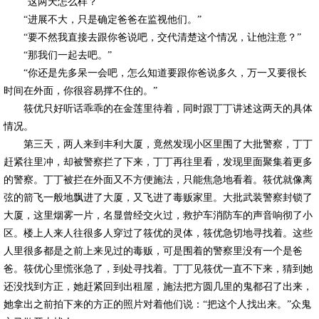
“这两天怎么样？”
“进展不大，只是确定爸爸在监视他们。”
“要不然我直接去跟你爸说吧，交代清楚这个情况，让他注意？”
“那我们一起去吧。”
“你还是先多呆一会吧，怎么知道要跟你爸说多久，万一又要很长
时间在外面，你很容易撑不住的。”
筱优只好听话乖乖的在金莲里待着，同时跟丁丁讲述这两天的具体
情况。
第三天，两人来到丰利大厦，竟然发现小区里围了大批警察，丁丁
赶紧往里冲，却被警察拦了下来，丁丁再往里看，发现里面聚集着更多
的警察。丁丁被拦在外面又不方便施法，只能焦急地看着。筱优就像离
弦的箭飞一般地飘进了大厦，又飞进了毒贩家里。大批武装警察封锁了
大厦，这里烟雾一片，名显曾经交火过，救护车消防车的声音响彻了小
区。楼上人来人往很多人穿过了筱优的灵体，筱优急切地寻找着。这些
人里很多都是之前上来见过的毒贩，可是围着的警察里没有一个是爸
爸。筱优心里慌张急了，到处寻找着。丁丁见筱优一直不下来，猜到她
还没找到方正，她赶紧回到出租屋，施法把方圆几里的鬼都召了出来，
她拿出之前拍下来的方正的照片对着他们说：“把这个人找出来。”众鬼