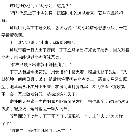
谭琨担心地问：“马小姐，这是？”
“有只恶鬼上了小杰的身，按照刚刚的测试看来，它并不愿意和
解。”
谭琨听到马丁丁这么说，恳求地说：“马小姐请你想想办法，一定
要帮帮我啊。”
丁丁淡定地说：“小事，你们出去吧。”
谭琨带着一行人出了房间，丁丁立马拿出符咒设了结界，回头对着
小杰，彷佛能通过小杰直视恶鬼。
“你自己硬不出来就不能怪我了。”
丁丁从包里拿出符咒，用食指和中指夹着，嘴里念起了咒语：“八
卦乾坤，朗朗日月，破！”随后把符咒扔在小杰身上，恶鬼立马露出原
型，咆哮着从小杰身上出来，在房间里打算逃串，符咒缠着它并收紧，
不一会，恶鬼随着符咒一起被燃烧消失了。
房外的人被这一声声的鬼号吓得瑟瑟发抖，捂住耳朵，谭琨虽然见
识多，能控场，这时也是一额头的汗。
等里面没了动静，丁丁开了门，谭琨第一个走上前去：“怎么样
了？”
“搞定了，你们可以松开小杰了。”