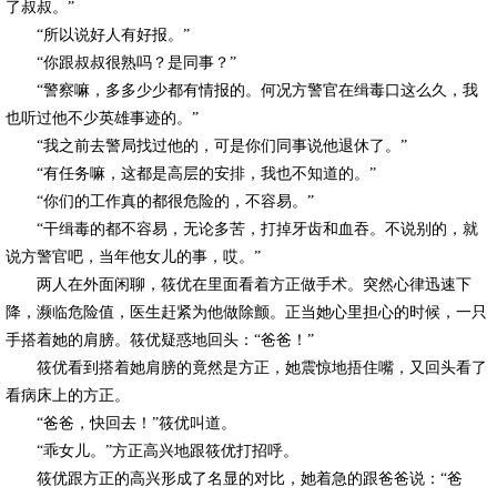
了叔叔。”
“所以说好人有好报。”
“你跟叔叔很熟吗？是同事？”
“警察嘛，多多少少都有情报的。何况方警官在缉毒口这么久，我
也听过他不少英雄事迹的。”
“我之前去警局找过他的，可是你们同事说他退休了。”
“有任务嘛，这都是高层的安排，我也不知道的。”
“你们的工作真的都很危险的，不容易。”
“干缉毒的都不容易，无论多苦，打掉牙齿和血吞。不说别的，就
说方警官吧，当年他女儿的事，哎。”
两人在外面闲聊，筱优在里面看着方正做手术。突然心律迅速下
降，濒临危险值，医生赶紧为他做除颤。正当她心里担心的时候，一只
手搭着她的肩膀。筱优疑惑地回头：“爸爸！”
筱优看到搭着她肩膀的竟然是方正，她震惊地捂住嘴，又回头看了
看病床上的方正。
“爸爸，快回去！”筱优叫道。
“乖女儿。”方正高兴地跟筱优打招呼。
筱优跟方正的高兴形成了名显的对比，她着急的跟爸爸说：“爸