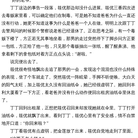
“好的老爷。”
丁丁这边的事告一段落，筱优那边却没什么进展。筱优三番四次进
去毒贩家里看，可以确定他们在制毒。可是她不知道爸爸为什么一直还
没有行动，她更不知道这事为什么是爸爸一个人在做。明明上次跟丁丁
去警局问的时候那个警察说老爸已经退休了。正在思考之际，有一个毒
贩下楼了，方正若无其事地坐着，那男的走过突然停下了脚步问方正要
一包纸，方正给了他一包，只见那个毒贩抽出一张纸，醒了醒鼻涕。他
拿着剩下的拿包纸对着方正点点头说：“谢啦。”
说完便出去了。
筱优很奇怪地飘出去追了那男的一会，发现这个混混也没什么特殊
的表现，坐了个车就走了。突然筱优一阵眩晕，手脚不听使唤。大白天
的阳气太旺，加上筱优太久没有回油纸伞，她已经很虚弱了。她回到丰
利大厦看了一下方正，看老爸并没有什么动作便回出租房油纸伞里休息
了。
丁丁回到出租屋，正想把筱优召回来却发现她就在伞里。丁丁打开
油纸伞，筱优就飘了出来。看到丁丁，筱优心里有了安全感，情不自禁
地开口道：“你回来啦？”
丁丁看筱优有点虚弱，把金莲放了出来，筱优自觉地走到了里面。