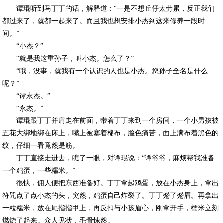
谭琨听到马丁丁的话，解释道：“一是不想丘仔太劳累，反正我们
都过来了，就都一起来了。而且我也想安排小杰到这来修养一段时
间。”
“小杰？”
“就是我这重孙子，叫小杰。怎么了？”
“哦，没事，就我有一个认识的人也是小杰。您孙子全名是什么
呢？”
“谭永杰。”
“永杰。”
谭琨跟丁丁并肩走在前面，带着丁丁来到一个房间，一个小男孩被
五花大绑地绑在床上，嘴上被塞着棉布，脸色痛苦，面上满布着黑色的
纹，仔细一看竟然是筋。
丁丁直接走进去，瞧了一眼，对谭琨说：“谭爷爷，麻烦帮我准备
一个鸡蛋，一些糯米。”
很快，佣人便把东西准备好。丁丁拿起鸡蛋，放在小杰身上，拿出
符咒点了点小杰的头，突然，鸡蛋自己炸裂了。丁丁蹙了蹙眉。再拿出
一粒糯米，放在尾指指甲上，再反扣与小孩眉心，刚拿开手，檽米立刻
燃烧了起来。众人见状，毛骨悚然。