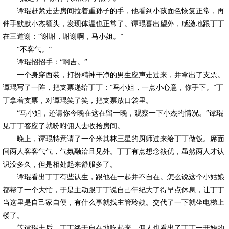
谭琨赶紧走进房间拉着重孙子的手，他看到小孩面色恢复正常，再
伸手默默小杰额头，发现体温也正常了。谭琨喜出望外，感激地跟丁丁
在三道谢：“谢谢，谢谢啊，马小姐。”
“不客气。”
谭琨招招手：“啊吉。”
一个身穿西装，打扮精神干净的男生应声走过来，并拿出了支票。
谭琨写了一阵，把支票递给丁丁：“马小姐，一点小心意，你手下。”丁
丁拿着支票，对谭琨笑了笑，把支票放口袋里。
“马小姐，还请你今晚在这在留一晚，观察一下小杰的情况。”谭琨
见丁丁答应了就吩咐佣人去收拾房间。
晚上，谭琨特意请了一个米其林三星的厨师过来给丁丁做饭。席面
间两人客客气气，气氛融洽且见外。丁丁有点想念筱优，虽然两人才认
识没多久，但是相处起来舒服多了。
谭琨看出丁丁有些认生，跟他在一起并不自在。怎么说这个小姑娘
都帮了一个大忙，于是主动跟丁丁说自己年纪大了得早点休息，让丁丁
当这里是自己家自便，有什么事就找主管玲姨。交代了一下就坐电梯上
楼了。
等谭琨走后，丁丁终于自在地吃起来。佣人也看出了丁丁一开始的