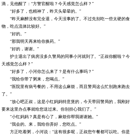
滴，见他醒了：“方警官醒啦？今天感觉怎么样？”
“好多了，也精神了，昨天头晕晕的。”
“昨天麻醉没有完全退，今天没事的了。不过先别吃一些太硬的食
物，吃点流体比较好。”
“好的。”
“那我明天再来给你换药。”
“好的，谢谢。”
护士退出了病房没多久警局的同事小河就到了。“正叔你醒啦？今
天感觉怎么样？”
“好多了，小河你怎么来了？是有什么事吗？”
“我给你带了粥来，您喝点。”
“医院里有病号餐的，不用这么麻烦，而且警局这么忙别跑来跑去
了。”
“放心吧正叔，这是小红妈妈特意煲的，今天带回警局的，我刚好
要来这里办点事就给您送过来。你别担心我们了。”
“小红妈妈？真是有心了，麻烦你帮我谢谢她。”
“我会的。来，我给你弄好，您吃点。”
方正吃着粥，小河说：“这有很多呢，正叔您午餐都可以吃。你是