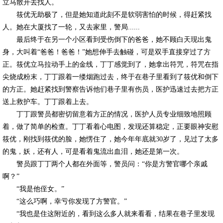
立马散开去找人。
筱优无助极了，但是她知道此刻不是软弱害怕的时候，得赶紧找
人。她在大厦找了一轮，又去家里，警局......
最后终于在另一个小区看到受伤倒下的爸爸，她不顾白天现出鬼
身，大叫着“爸爸！爸爸！”她想伸手去触碰，可是双手直接穿过了方
正。筱优立马拉动手上的金线，丁丁感觉到了，她拿出符咒，符咒在指
尖烧成粉末，丁丁跟着一缕烟跑过去，终于在巷子里看到了筱优和倒下
的方正。她赶紧找到警察告诉他们巷子里有伤员，医护迅速过去把方正
送上救护车。丁丁跟着上去。
丁丁跟警员都密切留意着方正的情况，医护人员专业细致地照顾
着，做了简单的检查。丁丁看着心电图，发现还算稳定，正要眼神安慰
筱优，刚找到筱优的脸，她愣住了，她今年年底就30岁了，见过了太多
的鬼，妖，还有人，可是看着鬼流出血泪，她还是第一次。
警员跟丁丁两个人都在外面等，警员问：“你是方警官哪个亲戚
啊？”
“我是他侄女。”
“这么巧啊，幸亏你发现了方警官。”
“我也是住这附近的，看到这么多人就来看看，结果在巷子里发现