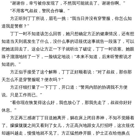
“谢谢你，幸亏被你发现了，不然我可能就去了。谢谢你啊。”
“不用客气叔叔，警民合作嘛。”
方正听到丁丁所说，眉毛一挑：“我当日并没有穿警服，你怎么知
道我是警察？”
丁丁一时不知道该怎么回答，她只想确定方正的健康情况，还有想
知道当天到底发生了什么，没什么事的话筱优这事就告一段落了，可以
把她送回去了。这会让方正一下子就听出了破绽，丁丁一时语塞。她眼
珠子溜溜地转了一下，一脸镇定地说：“本来不知道，后来听警察说才
知道的。”
方正似乎接受了这个解释，丁丁正好顺着说：“对了叔叔，那你那
天怎么不是穿警服呢？便衣吗？”
方正仔细打量了一下丁丁，开口道：“警局内部的协调我不方便
说。只是工作而已。”
“看你现在恢复得这么好，我也放心了，那我先走了，叔叔你好好
休息。”
方正再三感谢丁丁目送她离开，躺在床上闭目养神，不知不觉睡着
了。朦朦胧胧之间又看到了女儿，方正高兴地跟女儿打招呼，这次筱优
却越叫越走，慢慢地就不见了。方正猛然睁开眼，护士正在给他换点