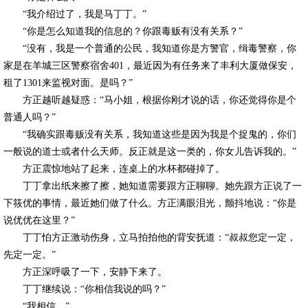
“我介绍过了，我是马丁丁。”
“你是怎么知道我的信息的？你跟毒贩有没有关系？”
“没有，我是一个普通的公民，我知道你是方警官，缉毒警察，你
家是在羊城三区警察宿舍401，最近因为有任务来了丰利大厦做保安，
租了1301来监视对面。是吗？”
方正越听越疑惑：“马小姐，根据你刚才说的话，你还觉得你是个
普通人吗？”
“我确实跟毒贩没有关系，我知道这些是因为我是个捉鬼的，你们
一般说的道士或者什么天师。反正就是这一类的，你女儿告诉我的。”
方正震惊地站了起来，连桌上的水杯都碰掉了。
丁丁拿出纸来擦了擦，她知道需要跟方正聊聊。她先跟方正说了一
下筱优的事情，最近她们做了什么。方正满眼泪光，颤抖地说：“你是
说优优在这里？”
丁丁怕方正激动伤身，立马拍拍他的背安抚道：“叔叔您定一定，
先定一定。”
方正深呼吸了一下，安静下来了。
丁丁继续说：“你相信我说的吗？”
“我相信。”