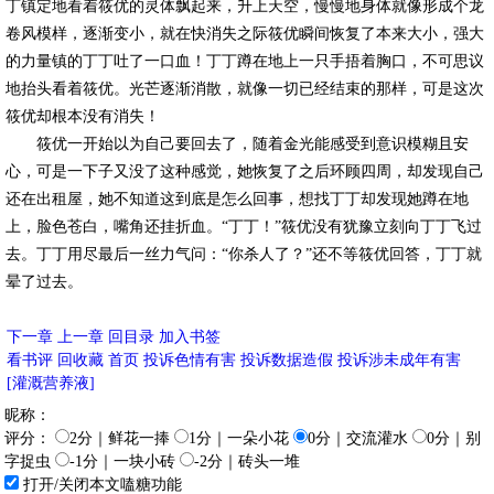
丁镇定地看着筱优的灵体飘起来，升上天空，慢慢地身体就像形成个龙
卷风模样，逐渐变小，就在快消失之际筱优瞬间恢复了本来大小，强大
的力量镇的丁丁吐了一口血！丁丁蹲在地上一只手捂着胸口，不可思议
地抬头看着筱优。光芒逐渐消散，就像一切已经结束的那样，可是这次
筱优却根本没有消失！
筱优一开始以为自己要回去了，随着金光能感受到意识模糊且安
心，可是一下子又没了这种感觉，她恢复了之后环顾四周，却发现自己
还在出租屋，她不知道这到底是怎么回事，想找丁丁却发现她蹲在地
上，脸色苍白，嘴角还挂折血。“丁丁！”筱优没有犹豫立刻向丁丁飞过
去。丁丁用尽最后一丝力气问：“你杀人了？”还不等筱优回答，丁丁就
晕了过去。
下一章
上一章
回目录
加入书签
看书评
回收藏
首页
投诉色情有害
投诉数据造假
投诉涉未成年有害
[灌溉营养液]
昵称：
评分：
2分｜鲜花一捧
1分｜一朵小花
0分｜交流灌水
0分｜别
字捉虫
-1分｜一块小砖
-2分｜砖头一堆
打开/关闭本文嗑糖功能