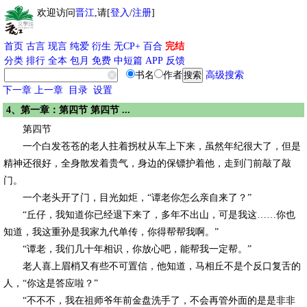
欢迎访问
晋江
,请[
登入
/
注册
]
首页
古言
现言
纯爱
衍生
无CP+
百合
完结
分类
排行
全本
包月
免费
中短篇
APP
反馈
书名
作者
高级搜索
下一章
上一章
目录
设置
4、第一章：第四节 第四节 ...
第四节
一个白发苍苍的老人拄着拐杖从车上下来，虽然年纪很大了，但是
精神还很好，全身散发着贵气，身边的保镖护着他，走到门前敲了敲
门。
一个老头开了门，目光如炬，“谭老你怎么亲自来了？”
“丘仔，我知道你已经退下来了，多年不出山，可是我这……你也
知道，我这重孙是我家九代单传，你得帮帮我啊。”
“谭老，我们几十年相识，你放心吧，能帮我一定帮。”
老人喜上眉梢又有些不可置信，他知道，马相丘不是个反口复舌的
人，“你这是答应啦？”
“不不不，我在祖师爷年前金盘洗手了，不会再管外面的是是非非