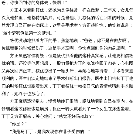
爸，你快回到你的身体去，快啊！”
方正本来看到筱优，还以为是像往常一样在做梦，三年来，女儿每
次入他梦里，他都特别高兴。可是当他听到筱优的话往回看的时候，竟
然发现自己正躺在病床上，这里是手术室？方正很吃惊，他笑着说道：
“这个梦我倒是第一次梦到。”
筱优激动地抓着方正的手，焦急地说：“爸爸，你不是在做梦啊，
你抓毒贩的时候受伤了，这是手术室啊，你快点回到你的肉身里啊。”
方正虽然将信将疑，但是筱优抓着他的这种真实感，让他更相信筱
优的话。还没等他再想想，一股力量把方正的魂魄拉回了肉身，心电图
又再次回归正常。筱优惊出了一额头汗，再耐心地等待着，手术看来挺
顺利的，医生们淡定地结束了手术打断出门报告。医生出门告知丁丁他
们的时候筱优也跟着出来，丁丁看筱优一幅松口气的表情就猜到手术顺
利了，她终于也放心了。
方正麻药逐渐褪去，慢慢地睁开眼睛，朦胧地看到自己在室内，在
仔细看这装修应该是病房，反正一转头就看到了一个女生在床边坐着。
丁丁见方正醒来，关心地问：“感觉还好吗叔叔？”
“你是？”
“我是马丁丁，是我发现你在巷子受伤的。”