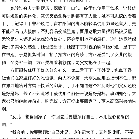
抓了个空。这对可怜的父女让丁丁眼眶都红了。
她转过身去走到厨房，深吸了一口气，终于也使用了禁术，让筱优
可以短暂的实体化。筱优突然觉得手脚都有了力量，她不可思议的看着
丁丁，记得丁丁曾经说过，留在阳间的鬼不能轻易使用力量还害人，更
不能轻易与人接触，否则容易变成堕鬼，而用这股力量很容易被反噬，
无论是对人还是对鬼都没有好处，还会受到地府的惩罚。这时她竟然感
觉到了实体的感觉，她也没出手，她跟丁丁对视的瞬间她知道，是丁丁
在帮她。于是抓紧时间，拍了拍方正的肩膀，方正感受到了女儿的接
触，全身都一颤，方正哭着看着筱优，两父女抱在了一起。
方正跟筱优聊了好久好久好久，第二天丁丁叫了外卖，也点了香，
让他们在家里好好的吃顿饭。两人不像第一天刚见面那么控制不住，都
在努力地给对方留下快乐的印象。丁丁不知道这个经历对他们父女还说
是好是坏，甚至不知道对于筱优那个前任来说是好是坏。事到如今，大
家都只能继续往前走。吃完饭，方正提出要回家了，两人高高兴兴地告
别。
“女儿，爸爸回家了，你回去后要照顾好自己，不用担心爸爸的
啊。”
“我会的，你要照顾好自己才是。你年纪大了，真的退休吧，不要