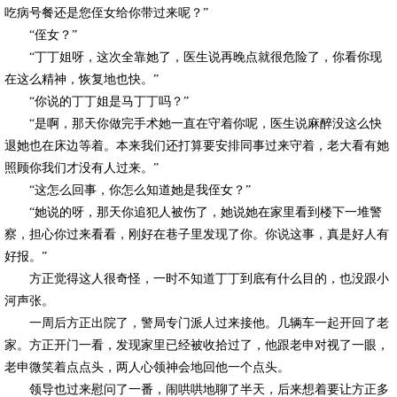
吃病号餐还是您侄女给你带过来呢？”
“侄女？”
“丁丁姐呀，这次全靠她了，医生说再晚点就很危险了，你看你现
在这么精神，恢复地也快。”
“你说的丁丁姐是马丁丁吗？”
“是啊，那天你做完手术她一直在守着你呢，医生说麻醉没这么快
退她也在床边等着。本来我们还打算要安排同事过来守着，老大看有她
照顾你我们才没有人过来。”
“这怎么回事，你怎么知道她是我侄女？”
“她说的呀，那天你追犯人被伤了，她说她在家里看到楼下一堆警
察，担心你过来看看，刚好在巷子里发现了你。你说这事，真是好人有
好报。”
方正觉得这人很奇怪，一时不知道丁丁到底有什么目的，也没跟小
河声张。
一周后方正出院了，警局专门派人过来接他。几辆车一起开回了老
家。方正开门一看，发现家里已经被收拾过了，他跟老申对视了一眼，
老申微笑着点点头，两人心领神会地回他一个点头。
领导也过来慰问了一番，闹哄哄地聊了半天，后来想着要让方正多