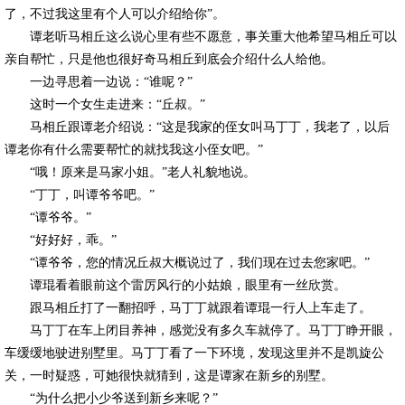
了，不过我这里有个人可以介绍给你”。
谭老听马相丘这么说心里有些不愿意，事关重大他希望马相丘可以
亲自帮忙，只是他也很好奇马相丘到底会介绍什么人给他。
一边寻思着一边说：“谁呢？”
这时一个女生走进来：“丘叔。”
马相丘跟谭老介绍说：“这是我家的侄女叫马丁丁，我老了，以后
谭老你有什么需要帮忙的就找我这小侄女吧。”
“哦！原来是马家小姐。”老人礼貌地说。
“丁丁，叫谭爷爷吧。”
“谭爷爷。”
“好好好，乖。”
“谭爷爷，您的情况丘叔大概说过了，我们现在过去您家吧。”
谭琨看着眼前这个雷厉风行的小姑娘，眼里有一丝欣赏。
跟马相丘打了一翻招呼，马丁丁就跟着谭琨一行人上车走了。
马丁丁在车上闭目养神，感觉没有多久车就停了。马丁丁睁开眼，
车缓缓地驶进别墅里。马丁丁看了一下环境，发现这里并不是凯旋公
关，一时疑惑，可她很快就猜到，这是谭家在新乡的别墅。
“为什么把小少爷送到新乡来呢？”