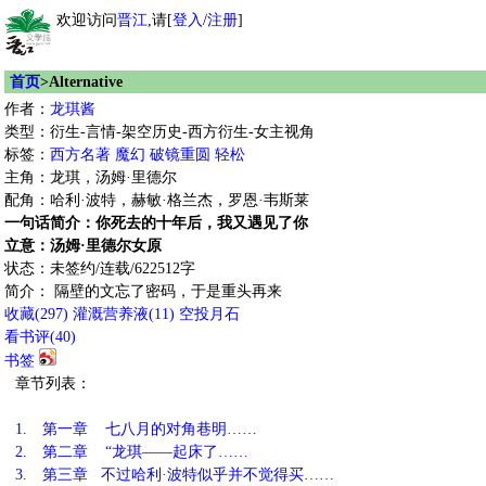
欢迎访问
晋江
,请[
登入
/
注册
]
首页
>Alternative
作者：
龙琪酱
类型：衍生-言情-架空历史-西方衍生-女主视角
标签：
西方名著
魔幻
破镜重圆
轻松
主角：龙琪，汤姆·里德尔
配角：哈利·波特，赫敏·格兰杰，罗恩·韦斯莱
一句话简介：你死去的十年后，我又遇见了你
立意：汤姆·里德尔女原
状态：未签约/连载/622512字
简介： 隔壁的文忘了密码，于是重头再来
收藏
(
297
)
灌溉营养液(
11
)
空投月石
看书评(
40
)
书签
章节列表：
1.
第一章 七八月的对角巷明……
2.
第二章 “龙琪——起床了……
3.
第三章 不过哈利·波特似乎并不觉得买……