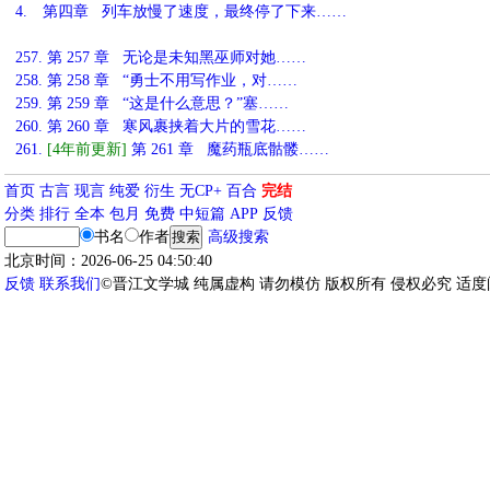
4.
第四章 列车放慢了速度，最终停了下来……
257.
第 257 章 无论是未知黑巫师对她……
258.
第 258 章 “勇士不用写作业，对……
259.
第 259 章 “这是什么意思？”塞……
260.
第 260 章 寒风裹挟着大片的雪花……
261.
[4年前更新]
第 261 章 魔药瓶底骷髅……
首页
古言
现言
纯爱
衍生
无CP+
百合
完结
分类
排行
全本
包月
免费
中短篇
APP
反馈
书名
作者
高级搜索
北京时间：2026-06-25 04:50:40
反馈
联系我们
©晋江文学城 纯属虚构 请勿模仿 版权所有 侵权必究 适度