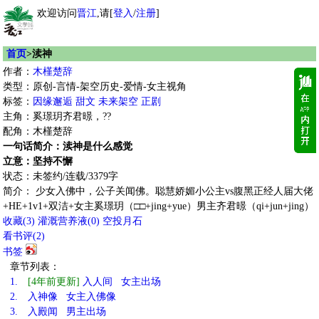
欢迎访问
晋江
,请[
登入
/
注册
]
首页
>渎神
作者：
木槿楚辞
类型：原创-言情-架空历史-爱情-女主视角
标签：
因缘邂逅
甜文
未来架空
正剧
主角：奚璟玥齐君暻，??
配角：木槿楚辞
一句话简介：渎神是什么感觉
立意：坚持不懈
状态：未签约/连载/3379字
简介： 少女入佛中，公子关闻佛。聪慧娇媚小公主vs腹黑正经人届大佬
+HE+1v1+双洁+女主奚璟玥（□□+jing+yue）男主齐君暻（qi+jun+jing）
收藏
(
3
)
灌溉营养液(
0
)
空投月石
看书评(
2
)
书签
章节列表：
1.
[4年前更新]
入人间 女主出场
2.
入神像 女主入佛像
3.
入殿闻 男主出场