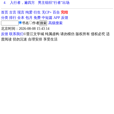
4.
入行者，遍四方 男主组织“行者”出场
首页
古言
现言
纯爱
衍生
无CP+
百合
完结
分类
排行
全本
包月
免费
中短篇
APP
反馈
书名
作者
高级搜索
北京时间：2026-08-08 15:43:14
反馈
联系我们
©晋江文学城 纯属虚构 请勿模仿 版权所有 侵权必究 适
度阅读 切勿沉迷 合理安排 享受生活