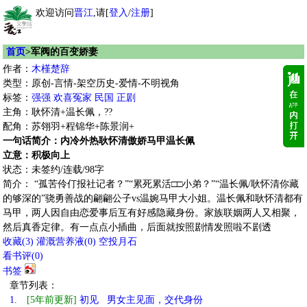
欢迎访问
晋江
,请[
登入
/
注册
]
首页
>军阀的百变娇妻
作者：
木槿楚辞
类型：原创-言情-架空历史-爱情-不明视角
标签：
强强
欢喜冤家
民国
正剧
主角：耿怀清+温长佩，??
配角：苏翎羽+程锦华+陈景润+
一句话简介：内冷外热耿怀清傲娇马甲温长佩
立意：积极向上
状态：未签约/连载/98字
简介： “孤苦伶仃报社记者？”“累死累活□□小弟？”“温长佩/耿怀清你藏
的够深的”骁勇善战的翩翩公子vs温婉马甲大小姐。温长佩和耿怀清都有
马甲，两人因自由恋爱事后互有好感隐藏身份。家族联姻两人又相聚，
然后真香定律。有一点点小插曲，后面就按照剧情发照啦不剧透
收藏
(
3
)
灌溉营养液(
0
)
空投月石
看书评(
0
)
书签
章节列表：
1.
[5年前更新]
初见 男女主见面，交代身份