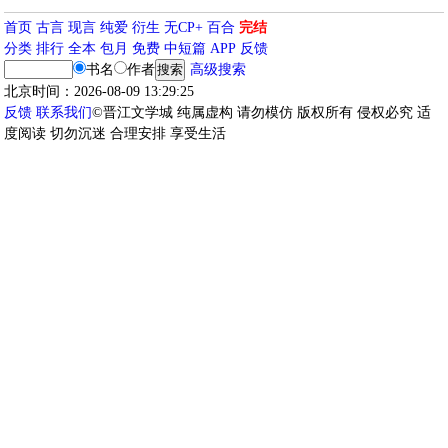
首页
古言
现言
纯爱
衍生
无CP+
百合
完结
分类
排行
全本
包月
免费
中短篇
APP
反馈
书名
作者
高级搜索
北京时间：2026-08-09 13:29:25
反馈
联系我们
©晋江文学城 纯属虚构 请勿模仿 版权所有 侵权必究 适
度阅读 切勿沉迷 合理安排 享受生活