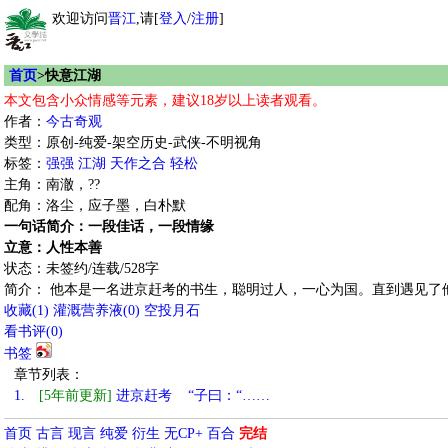
欢迎访问
晋江
,请[
登入
/
注册
]
首页
>快意江湖
本文包含小众情感等元素，建议18岁以上读者观看。
作者：
今古奇观
类型：原创-纯爱-架空历史-武侠-不明视角
标签：
强强
江湖
天作之合
轻松
主角：南澈，??
配角：洛尘，应子墨，白朴默
一句话简介：一段佳话，一段情缘
立意：人性本善
状态：未签约/连载/528字
简介： 他本是一名进京赶考的书生，聪明过人，一心为国。直到遇见了
收藏
(
1
)
灌溉营养液(
0
)
空投月石
看书评(
0
)
书签
章节列表：
1.
[5年前更新]
进京赶考 “子曰：“……
首页
古言
现言
纯爱
衍生
无CP+
百合
完结