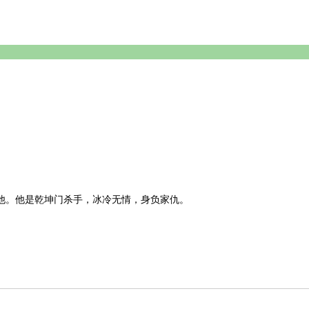
他。他是乾坤门杀手，冰冷无情，身负家仇。