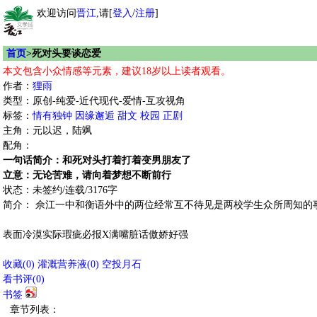
欢迎访问
晋江
,请[
登入
/
注册
]
首页
>死对头要谈恋爱
本文包含小众情感等元素，建议18岁以上读者观看。
作者：
狸雨
类型：原创-纯爱-近代现代-爱情-互攻视角
标签：
情有独钟
因缘邂逅
甜文
校园
正剧
主角：元以迟，陆飒
配角：
一句话简介：和死对头打着打着变男朋友了
立意：无论苦难，请向着梦想不断前行
状态：未签约/连载/3176字
简介： 佘江一中和衡语外中的两位经常互不待见是两校学生众所周知
表面冷漠实际瑕疵必报X满嘴脏话傲娇好强
收藏
(
0
)
灌溉营养液(
0
)
空投月石
看书评(
0
)
书签
章节列表：