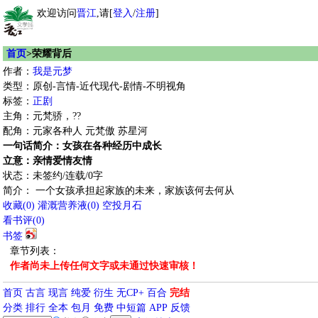
欢迎访问
晋江
,请[
登入
/
注册
]
首页
>荣耀背后
作者：
我是元梦
类型：原创-言情-近代现代-剧情-不明视角
标签：
正剧
主角：元梵骄，??
配角：元家各种人 元梵傲 苏星河
一句话简介：女孩在各种经历中成长
立意：亲情爱情友情
状态：未签约/连载/0字
简介： 一个女孩承担起家族的未来，家族该何去何从
收藏
(
0
)
灌溉营养液(
0
)
空投月石
看书评(
0
)
书签
章节列表：
作者尚未上传任何文字或未通过快速审核！
首页
古言
现言
纯爱
衍生
无CP+
百合
完结
分类
排行
全本
包月
免费
中短篇
APP
反馈