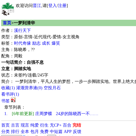
欢迎访问
晋江
,请[
登入
/
注册
]
首页
>一梦到清华
作者：
溪行天下
类型：原创-言情-近代现代-爱情-女主视角
标签：
时代奇缘
励志
成长
爆笑
主角：陈晓希，??
配角：周毅
一句话简介：自强不息
立意：脚踏实地
状态：未签约/连载/245字
简介： 一梦到清华，平凡人生的梦想，一步一步脚踏实地。世界上绝大
收藏
(
1
)
灌溉营养液(
0
)
空投月石
看书评(
1
)
书签
章节列表：
1.
[6年前更新]
庄周梦蝶 24岁的陈晓西一不……
首页
古言
现言
纯爱
衍生
无CP+
百合
完结
分类
排行
全本
包月
免费
中短篇
APP
反馈