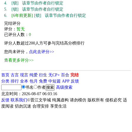
4.
[锁] 该章节由作者自行锁定
5.
[锁] 该章节由作者自行锁定
6.
[6年前更新]
[锁] 该章节由作者自行锁定
完结评分
评分：
暂无
已评分人数：
0
评分人数超过200人方可参与完结高分榜排行
您尚未评分，
点此去评分>>
查看更多评分>>
首页
古言
现言
纯爱
衍生
无CP+
百合
完结
分类
排行
全本
包月
免费
中短篇
APP
反馈
书名
作者
高级搜索
北京时间：2026-08-07 06:03:16
反馈
联系我们
©晋江文学城 纯属虚构 请勿模仿 版权所有 侵权必究 适
度阅读 切勿沉迷 合理安排 享受生活