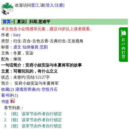
欢迎访问
晋江
,请[
登入
/
注册
]
首页
>〖夏柒〗归期.意难平
本文包含小众情感等元素，建议18岁以上读者观看。
作者：
liary
类型：衍生-百合-古色古香-古典衍生-主攻视角
标签：
虐文
仙侠修真
悲剧
主角：冬夏，安柒
配角：琳琅
一句话简介：安府小姐安柒与冬夏将军的故事
立意：写着玩玩的，有什么立义
状态：未签约/完结/12127字
简介： 安府小姐安柒与冬夏将军
收藏
(
2
)
灌溉营养液(
0
)
空投月石
看书评(
1
)
书签
章节列表：
1.
[锁] 该章节由作者自行锁定
2.
[锁] 该章节由作者自行锁定
3.
[锁] 该章节由作者自行锁定