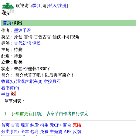
欢迎访问
晋江
,请[
登入
/
注册
]
首页
>剑出
作者：
墨沐千澄
类型：原创-言情-古色古香-仙侠-不明视角
标签：
古代幻想
轻松
主角：待删
配角：待删
立意：耽美
状态：未签约/连载/1830字
简介： 简介就算了吧！以后再写简介！
收藏
(
0
)
灌溉营养液(
0
)
空投月石
看书评(
0
)
书签
章节列表：
1.
[5年前更新]
[锁] 该章节由作者自行锁定
首页
古言
现言
纯爱
衍生
无CP+
百合
完结
分类
排行
全本
包月
免费
中短篇
APP
反馈