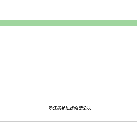
墨江晏被迫嫁给楚公羽