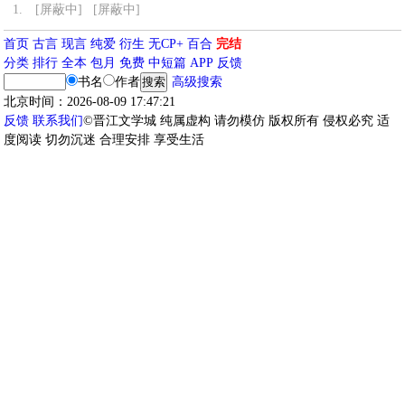
1.
[屏蔽中] [屏蔽中]
首页
古言
现言
纯爱
衍生
无CP+
百合
完结
分类
排行
全本
包月
免费
中短篇
APP
反馈
书名
作者
高级搜索
北京时间：2026-08-09 17:47:21
反馈
联系我们
©晋江文学城 纯属虚构 请勿模仿 版权所有 侵权必究 适
度阅读 切勿沉迷 合理安排 享受生活