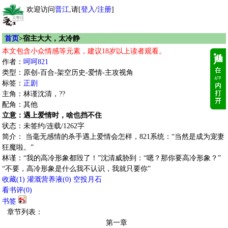
欢迎访问
晋江
,请[
登入
/
注册
]
首页
>宿主大大，太冷静
本文包含小众情感等元素，建议18岁以上读者观看。
作者：
呵呵821
类型：原创-百合-架空历史-爱情-主攻视角
标签：
正剧
主角：林谨沈清，??
配角：其他
立意：遇上爱情时，啥也挡不住
状态：未签约/连载/1262字
简介： 当毫无感情的杀手遇上爱情会怎样，821系统：“当然是成为宠妻
狂魔啦。”
林谨：“我的高冷形象都毁了！”沈清威胁到：“嗯？那你要高冷形象？”
“不要，高冷形象是什么我不认识，我就只要你”
收藏
(
1
)
灌溉营养液(
0
)
空投月石
看书评(
0
)
书签
章节列表：
第一章