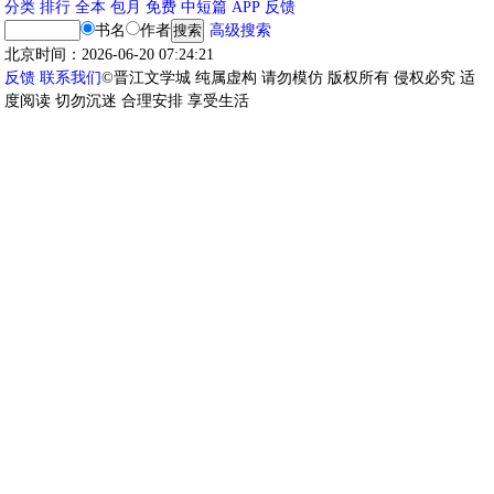
分类
排行
全本
包月
免费
中短篇
APP
反馈
书名
作者
高级搜索
北京时间：2026-06-20 07:24:21
反馈
联系我们
©晋江文学城 纯属虚构 请勿模仿 版权所有 侵权必究 适
度阅读 切勿沉迷 合理安排 享受生活