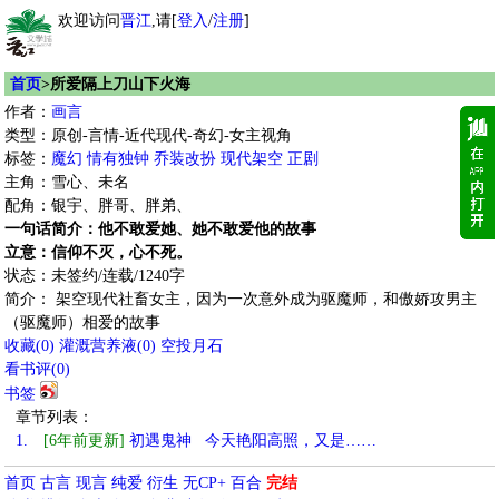
欢迎访问
晋江
,请[
登入
/
注册
]
首页
>所爱隔上刀山下火海
作者：
画言
类型：原创-言情-近代现代-奇幻-女主视角
标签：
魔幻
情有独钟
乔装改扮
现代架空
正剧
主角：雪心、未名
配角：银宇、胖哥、胖弟、
一句话简介：他不敢爱她、她不敢爱他的故事
立意：信仰不灭，心不死。
状态：未签约/连载/1240字
简介： 架空现代社畜女主，因为一次意外成为驱魔师，和傲娇攻男主
（驱魔师）相爱的故事
收藏
(
0
)
灌溉营养液(
0
)
空投月石
看书评(
0
)
书签
章节列表：
1.
[6年前更新]
初遇鬼神 今天艳阳高照，又是……
首页
古言
现言
纯爱
衍生
无CP+
百合
完结