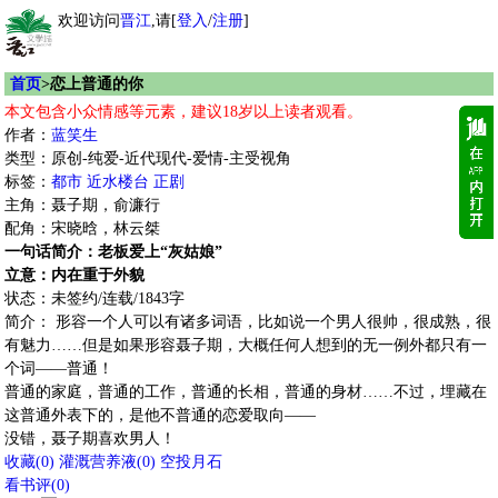
欢迎访问
晋江
,请[
登入
/
注册
]
首页
>恋上普通的你
本文包含小众情感等元素，建议18岁以上读者观看。
作者：
蓝笑生
类型：原创-纯爱-近代现代-爱情-主受视角
标签：
都市
近水楼台
正剧
主角：聂子期，俞濂行
配角：宋晓晗，林云桀
一句话简介：老板爱上“灰姑娘”
立意：内在重于外貌
状态：未签约/连载/1843字
简介： 形容一个人可以有诸多词语，比如说一个男人很帅，很成熟，很
有魅力……但是如果形容聂子期，大概任何人想到的无一例外都只有一
个词——普通！
普通的家庭，普通的工作，普通的长相，普通的身材……不过，埋藏在
这普通外表下的，是他不普通的恋爱取向——
没错，聂子期喜欢男人！
收藏
(
0
)
灌溉营养液(
0
)
空投月石
看书评(
0
)