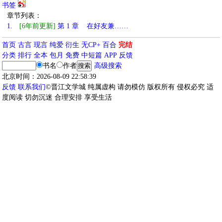
书签
章节列表：
1.
[6年前更新]
第 1 章 在好友兼……
首页
古言
现言
纯爱
衍生
无CP+
百合
完结
分类
排行
全本
包月
免费
中短篇
APP
反馈
书名
作者
高级搜索
北京时间：2026-08-09 22:58:39
反馈
联系我们
©晋江文学城 纯属虚构 请勿模仿 版权所有 侵权必究 适
度阅读 切勿沉迷 合理安排 享受生活