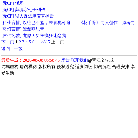
[无CP]
斩邪
[无CP]
葬魂宗七子列传
[无CP]
误入反派培养直播后
[衍生言情]
以往已不鉴，来者犹可追——《花千骨》同人创作，原著向
[奇幻言情]
颦颦燕思青
[古代纯爱]
龙傲天男主疯狂迷恋我
下一页
1
2
3
4
5
6
…
4815
上一页
返回上一级
最后生成：2026-08-08 03:58:43
反馈
联系我们
@晋江文学城
纯属虚构 请勿模仿 版权所有 侵权必究 适度阅读 切勿沉迷 合理安排 享
受生活