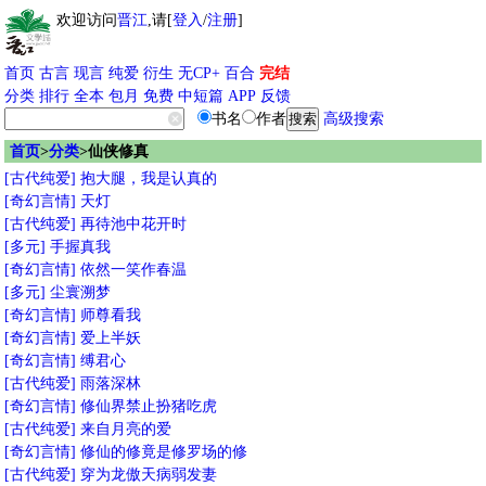
欢迎访问
晋江
,请[
登入
/
注册
]
首页
古言
现言
纯爱
衍生
无CP+
百合
完结
分类
排行
全本
包月
免费
中短篇
APP
反馈
书名
作者
高级搜索
首页
>
分类
>仙侠修真
[古代纯爱]
抱大腿，我是认真的
[奇幻言情]
天灯
[古代纯爱]
再待池中花开时
[多元]
手握真我
[奇幻言情]
依然一笑作春温
[多元]
尘寰溯梦
[奇幻言情]
师尊看我
[奇幻言情]
爱上半妖
[奇幻言情]
缚君心
[古代纯爱]
雨落深林
[奇幻言情]
修仙界禁止扮猪吃虎
[古代纯爱]
来自月亮的爱
[奇幻言情]
修仙的修竟是修罗场的修
[古代纯爱]
穿为龙傲天病弱发妻